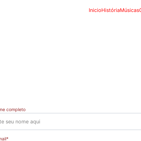
Inicio
História
Músicas
Contato
Entre em contato conosco para saber mais sobre a 
banda.
me completo
ail*